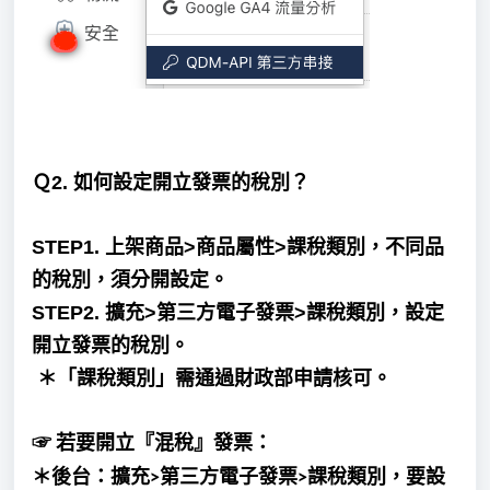
Ｑ2. 如何
設定開立發票的稅別？
STEP1.
上架商品
>
商品屬性
>
課稅類別，不同品
的稅別，須分開設定。
STEP2.
擴充
>第三方
電子發票
>
課稅類別，設定
開立發票的稅別。
＊
「課稅類別」需通過財政部申請核可。
若要開立『混稅』發票
：
☞
＊後台：擴充
第三方
電子發票
課稅類別，要設
>
>