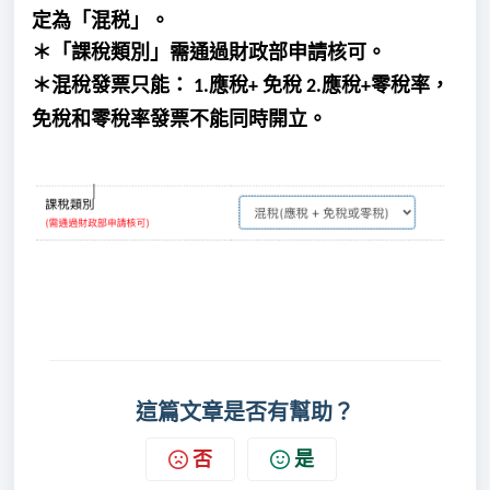
定為「混税」。
＊「課稅類別」需通過財政部申請核可。
＊混稅發票只能：
應稅
免稅
應稅
零稅率，
1.
+
2.
+
免稅和零稅率發票不能同時開立。
這篇文章是否有幫助？
否
是