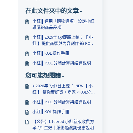
在此文件夾中的文章 -
小紅 ▌運用「購物選項」設定小紅
導購的商品品項
小紅 ▌2026年 Q3即將上線：【 小
紅 】提供商家與內容創作者( KOL )
合作推廣的導購分潤工具
小紅 ▌KOL 操作手冊
小紅 ▌ KOL 分潤計算與結算說明
您可能想閱讀 -
⌖ 2026年 7月7日上線 ： NEW【 小
紅 】 幫你賣好貨，商家 × KOL分潤
收益更輕鬆
小紅 ▌ KOL 分潤計算與結算說明
小紅 ▌KOL 操作手冊
【公告】Littlered 小紅新版收費方
案 8/1 生效｜緩衝過渡期優惠說明