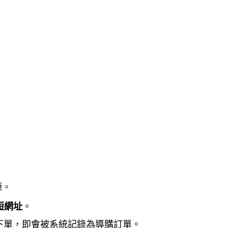
源。
短網址
。
下單，即會被系統記錄為導購訂單。