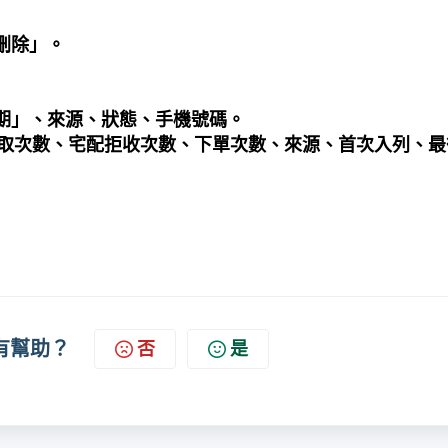
刪除」。
期」、來源、狀態、手機號碼。
取次數
、
宅配拒收次數
、
下單次數
、
來源
、
首次入列
、
最
有幫助？
否
是